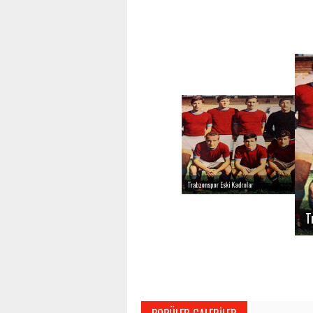
Trabzonspor Eski Kadrolar
T
1