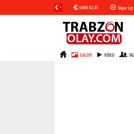
EURO
53,37
Süper Lig 
GALERI
VIDEO
YA