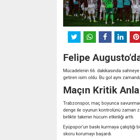
Felipe Augusto’d
Mücadelenin 66. dakikasında sahneye ç
getiren isim oldu. Bu gol aynı zamanda
Maçın Kritik Anla
Trabzonspor, maç boyunca savunmada d
denge ile oyunun kontrolünü zaman zama
birlikte takımın hücum etkinliği arttı.
Eyüpspor’un baskı kurmaya çalıştığı
skoru korumayı başardı.