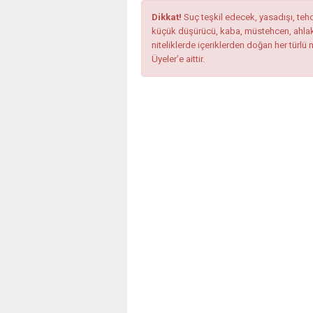
Dikkat!
Suç teşkil edecek, yasadışı, tehdi
küçük düşürücü, kaba, müstehcen, ahlaka a
niteliklerde içeriklerden doğan her türlü 
Üyeler’e aittir.