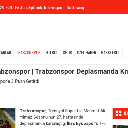
28. Hafta Fikstürü Açıklandı: Trabzonspor – Galatasaray...
ZARLAR
TRABZONSPOR
FUTBOL
SPOR
ÖZEL HABER
BASKETBOL
abzonspor | Trabzonspor Deplasmanda Kri
por’a 3 Puan Getirdi
Trabzonspor
, Trendyol Süper Lig Mehmet Ali
İL
Yılmaz Sezonu’nun 27. haftasında
deplasmanda karşılaştığı
İkas Eyüpspor
’u 1-0