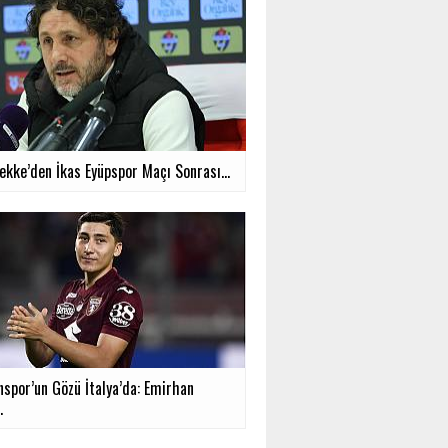
ekke’den İkas Eyüpspor Maçı Sonrası...
nspor’un Gözü İtalya’da: Emirhan
.