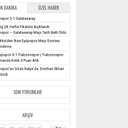
N DAKIKA
ÖZEL HABER
spor 2-1 Galatasaray
ig 28. Hafta Fikstürü Açıklandı:
spor – Galatasaray Maçı Tarih Belli Oldu
ekke’den İkas Eyüpspor Maçı Sonrası
endirme
üpspor 0-1 Trabzonspor | Trabzonspor
anda Kritik 3 Puan Aldı
spor’un Gözü İtalya’da: Emirhan İlkhan
Girdi
SON YORUMLAR
ARŞIV