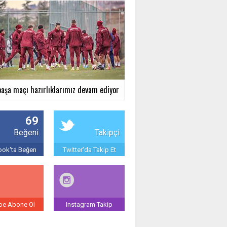
aşa maçı hazırlıklarımız devam ediyor
69
Beğeni
Takipçi
ok'ta Beğen
Twitter'da Takip Et
be Abone Ol
Instagram Takip