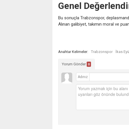
Genel Değerlend
Bu sonuçla Trabzonspor, deplasmandan k
Alınan galibiyet, takımın moral ve pua
Anahtar Kelimeler:
Trabzonspor
İkas Ey
Yorum Gönder
0
Adınız