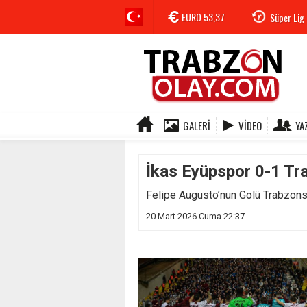
EURO
53,37
Süper Lig 
GALERI
VIDEO
YA
İkas Eyüpspor 0-1 Tr
Felipe Augusto’nun Golü Trabzons
20 Mart 2026 Cuma 22:37