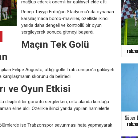
mağlup ederek önemli bir galibiyet elde etti.
Recep Tayyip Erdoğan Stadyumu’nda oynanan
karşılaşmada bordo-mavililer, özellikle ikinci
yarıda daha dengeli ve kontrollü bir oyun
sergileyerek sonuca gitmeyi başardı.
Maçın Tek Golü
Trabzo
an
ıkan Felipe Augusto, attığı golle Trabzonspor’a galibiyeti
 karşılaşmanın skorunu da belirledi.
rı ve Oyun Etkisi
isiplinli bir görüntü sergilerken, orta alanda kurduğu
n eline aldı. Özellikle ikinci yarıda yapılan hamlelerle
Süper L
Trabzon
 bölümlerde ise Trabzonspor savunması hata yapmayarak