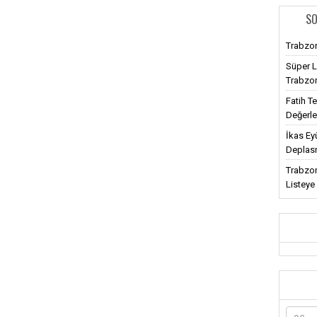
SO
Trabzon
Süper L
Trabzon
Fatih T
Değerl
İkas Ey
Deplasm
Trabzon
Listeye 