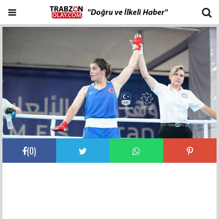
(
0
)