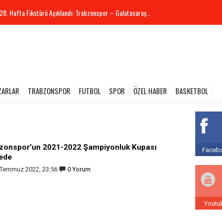
28. Hafta Fikstürü Açıklandı: Trabzonspor – Galatasaray...
ZARLAR
TRABZONSPOR
FUTBOL
SPOR
ÖZEL HABER
BASKETBOL
zonspor'un 2021-2022 Şampiyonluk Kupası
Facebo
ede
 Temmuz 2022, 23:56
0 Yorum
Youtu