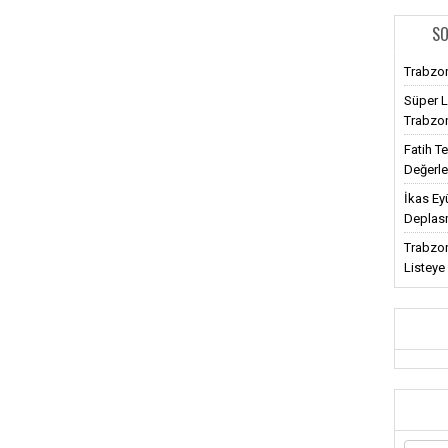
SO
Trabzon
Süper L
Trabzon
Fatih T
Değerl
İkas Ey
Deplasm
Trabzon
Listeye 