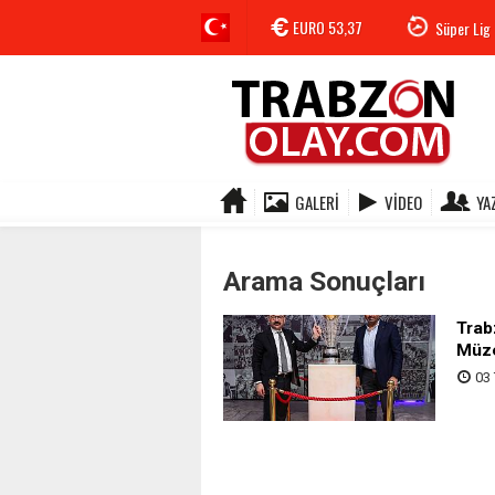
EURO
53,37
Süper Lig 
GALERI
VIDEO
YA
Arama Sonuçları
Trab
Müz
03