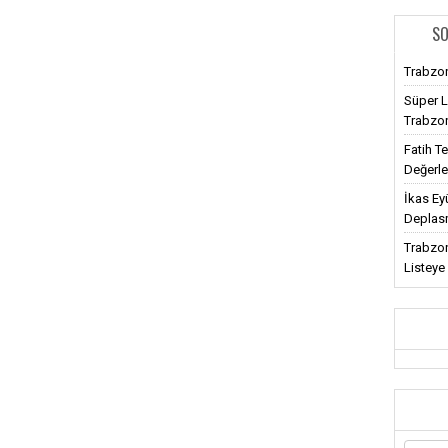
SO
Trabzon
Süper L
Trabzon
Fatih T
Değerl
İkas Ey
Deplasm
Trabzon
Listeye 