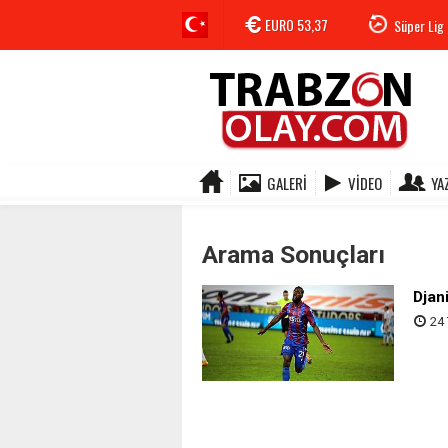
EURO
53,37
Süper Lig 
GALERI
VIDEO
YA
Arama Sonuçları
Djan
24