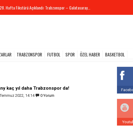
28. Hafta Fikstürü Açıklandı: Trabzonspor – Galatasaray...
ZARLAR
TRABZONSPOR
FUTBOL
SPOR
ÖZEL HABER
BASKETBOL
iny kaç yıl daha Trabzonspor da!
Facebo
 Temmuz 2022, 14:14
0 Yorum
Youtu