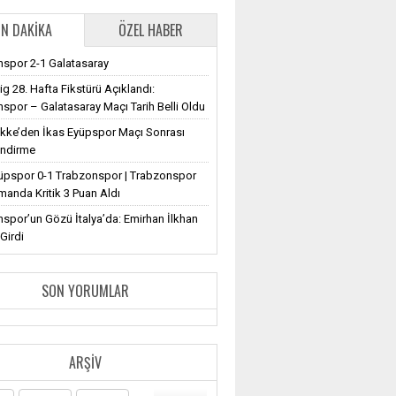
N DAKIKA
ÖZEL HABER
spor 2-1 Galatasaray
ig 28. Hafta Fikstürü Açıklandı:
spor – Galatasaray Maçı Tarih Belli Oldu
ekke’den İkas Eyüpspor Maçı Sonrası
endirme
üpspor 0-1 Trabzonspor | Trabzonspor
anda Kritik 3 Puan Aldı
spor’un Gözü İtalya’da: Emirhan İlkhan
Girdi
SON YORUMLAR
ARŞIV