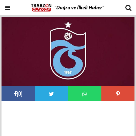
(
0
)