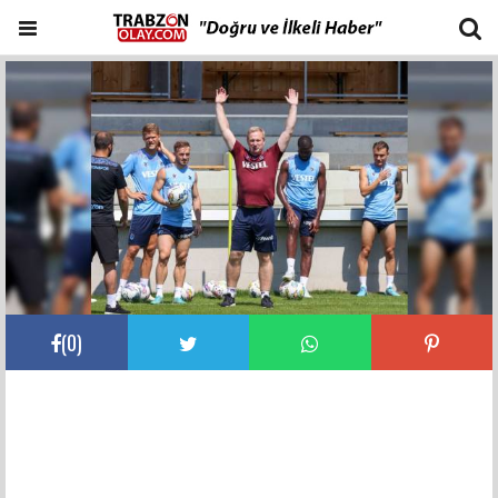
(
0
)