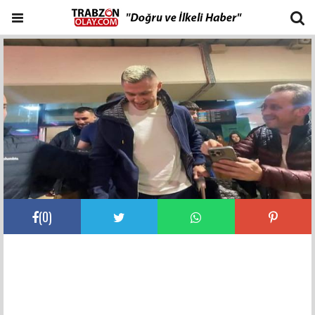
(
0
)