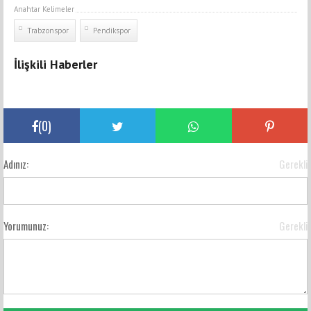
Anahtar Kelimeler
Trabzonspor
Pendikspor
İlişkili Haberler
(
0
)
Adınız:
Gerekli
Yorumunuz:
Gerekli