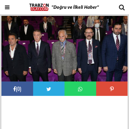
(
0
)