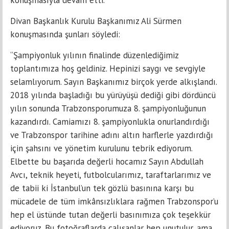
Divan Başkanlık Kurulu Başkanımız Ali Sürmen
konuşmasında şunları söyledi:
“Şampiyonluk yılının finalinde düzenlediğimiz
toplantımıza hoş geldiniz. Hepinizi saygı ve sevgiyle
selamlıyorum. Sayın Başkanımız birçok yerde alkışlandı.
2018 yılında başladığı bu yürüyüşü dediği gibi dördüncü
yılın sonunda Trabzonsporumuza 8. şampiyonluğunun
kazandırdı. Camiamızı 8. şampiyonlukla onurlandırdığı
ve Trabzonspor tarihine adını altın harflerle yazdırdığı
için şahsını ve yönetim kurulunu tebrik ediyorum.
Elbette bu başarıda değerli hocamız Sayın Abdullah
Avcı, teknik heyeti, futbolcularımız, taraftarlarımız ve
de tabii ki İstanbul’un tek gözlü basınına karşı bu
mücadele de tüm imkânsızlıklara rağmen Trabzonspor’u
hep el üstünde tutan değerli basınımıza çok teşekkür
ediyoruz. Bu fotoğraflarda çalışanlar hep unutulur, ama