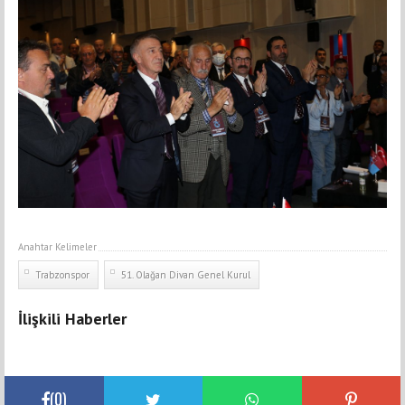
Anahtar Kelimeler
Trabzonspor
51. Olağan Divan Genel Kurul
İlişkili Haberler
(
0
)