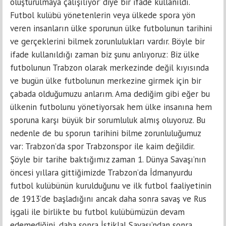
oluşturulmaya çalışılıyor’ diye bir ifade kullanıldı.
Futbol kulübü yönetenlerin veya ülkede spora yön
veren insanların ülke sporunun ülke futbolunun tarihini
ve gerçeklerini bilmek zorunlulukları vardır. Böyle bir
ifade kullanıldığı zaman biz şunu anlıyoruz: Biz ülke
futbolunun Trabzon olarak merkezinde değil kıyısında
ve bugün ülke futbolunun merkezine girmek için bir
çabada olduğumuzu anlarım. Ama dediğim gibi eğer bu
ülkenin futbolunu yönetiyorsak hem ülke insanına hem
sporuna karşı büyük bir sorumluluk almış oluyoruz. Bu
nedenle de bu sporun tarihini bilme zorunluluğumuz
var: Trabzon’da spor Trabzonspor ile kaim değildir.
Şöyle bir tarihe baktığımız zaman 1. Dünya Savaşı’nın
öncesi yıllara gittiğimizde Trabzon’da İdmanyurdu
futbol kulübünün kurulduğunu ve ilk futbol faaliyetinin
de 1913’de başladığını ancak daha sonra savaş ve Rus
işgali ile birlikte bu futbol kulübümüzün devam
edemediğini, daha sonra İstiklal Savaşı’ndan sonra