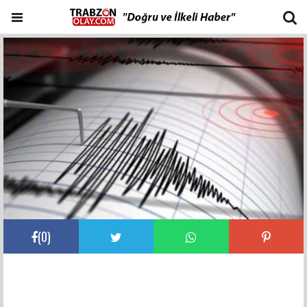
(
0
)