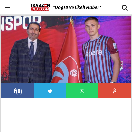
(
0
)