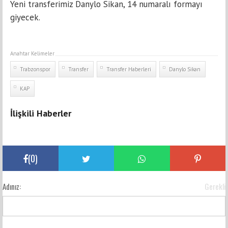
Yeni transferimiz Danylo Sikan, 14 numaralı formayı
giyecek.
Anahtar Kelimeler
Trabzonspor
Transfer
Transfer Haberleri
Danylo Sikan
KAP
İlişkili Haberler
(
0
)
Adınız:
Gerekli