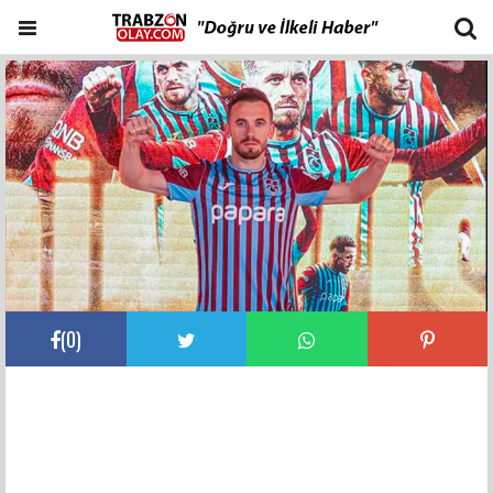
(
0
)